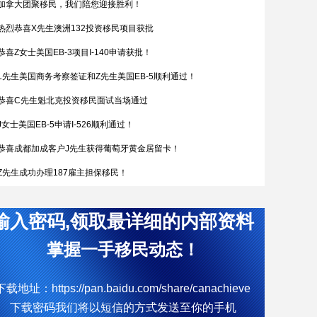
加拿大团聚移民，我们陪您迎接胜利！
热烈恭喜X先生澳洲132投资移民项目获批
恭喜Z女士美国EB-3项目I-140申请获批！
L先生美国商务考察签证和Z先生美国EB-5顺利通过！
恭喜C先生魁北克投资移民面试当场通过
J女士美国EB-5申请I-526顺利通过！
恭喜成都加成客户J先生获得葡萄牙黄金居留卡！
Z先生成功办理187雇主担保移民！
恭喜W女士全家喜获匈牙利yj居留卡！
输入密码,领取最详细的内部资料
简直开挂了，希腊成功案例！
热烈恭喜Q女士通过葡萄牙购房移民拿到葡萄牙黄金居留卡
掌握一手移民动态！
D女士塞浦路斯获批
下载地址：https://pan.baidu.com/share/canachieve
W先生终于成功获批188C 签证，实现了移民澳洲的愿望。
下载密码我们将以短信的方式发送至你的手机