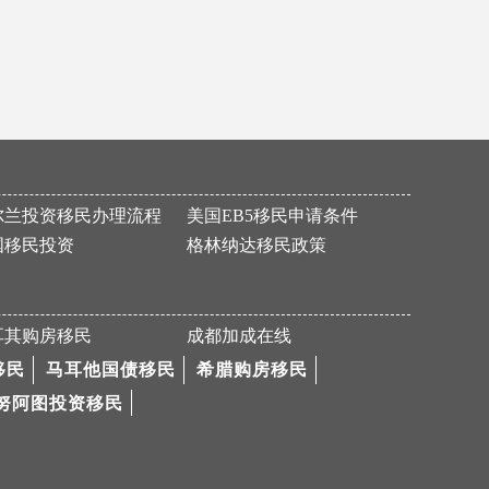
P女士加拿大魁省移民申请获批
恭喜F先生获得186永居签证
恭喜H女士成功买房移民希腊！
恭喜M先生美国EB-5申请顺利通过I526！
成功案例—欧洲移民黑马塞浦路斯
尔兰投资移民办理流程
美国EB5移民申请条件
祝贺L女士186雇主担保签证（PR）顺利获批
国移民投资
格林纳达移民政策
热烈恭喜R先生马耳他国债移民成功获批
祝贺W先生和Z先生面试成功
Z先生美国EB-5的I-526申请通过！
耳其购房移民
成都加成在线
Y女士圣基茨护照成功获批！
移民
马耳他国债移民
希腊购房移民
努阿图投资移民
移民塞浦路斯！一步到位快速拿欧盟护照
热烈祝贺M先生457签证获批
恭喜Z先生成功获批188C签证