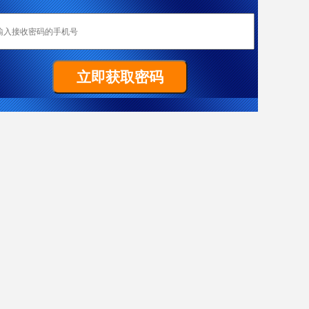
恭喜成都加成移民重庆客户W女士全家喜获匈牙利yj居留卡！
Z先生非常顺利拿到马耳他原则性批复函
祝贺G女士186雇主担保签证（PR）顺利获批
置业移民塞浦路斯，当“地主”拿dj欧盟身份
热烈恭喜L女士澳洲186雇主担保技术移民项目获批
恭喜成都加成客户J先生获得葡萄牙黄金居留卡！
恭喜F先生获得187签证
恭喜成都加成出国四川客户Y女士美国EB-3项目I-140申请获批！
J先生终于成功获批188C 签证，实现了移民澳洲的愿望。
X女士爱尔兰成功案例
恭喜Y先生获澳大利亚移民局批准188A免面试
恭喜Y先生188A办理成功！
恭喜L先生获得马耳他原则性批复函
希腊移民案例-一家3代获欧盟+申根国绿卡