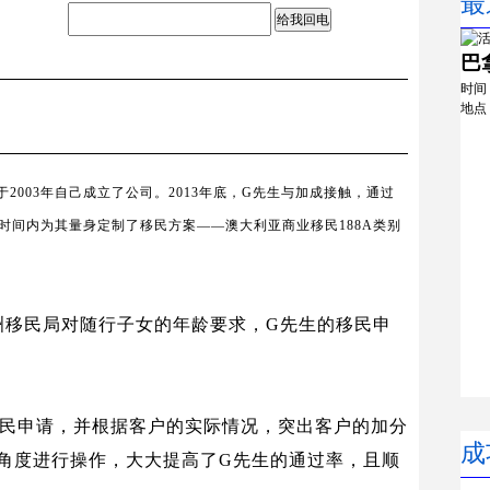
最
给我回电
巴
时间
地点
于
2003
年自己成立了公司。
2013
年底，
G
先生与加成接触，通过
的时间内为其量身定制了移民方案
——
澳大利亚商业移民
188A
类别
洲移民局对随行子女的年龄要求，
G
先生的移民申
移民申请，并根据客户的实际情况，突出客户的加分
成
的角度进行操作，大大提高了
G
先生的通过率，且顺