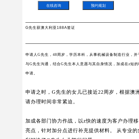
在线咨询
预约规划
G先生获澳大利亚188A签证
申请人
G
先生，
48
周岁，学历本科，从事机械设备制造行业，并
与
G
先生沟通，结合
G
先生本人意愿与其自身情况，加成在z短
申请。
申请之时，
G
先生的女儿已接近
22
周岁，根据澳
请办理时间非常紧迫。
加成各部门协力作战，以z快的速度为客户办理
亮点，针对加分点进行补充提供材料。 从专业