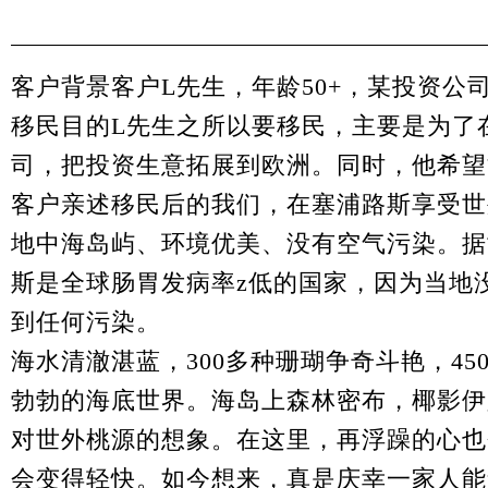
客户背景客户
L
先生，年龄
50+
，某投资公
移民目的
L
先生之所以要移民，主要是为了
司，把投资生意拓展到欧洲。同时，他希望
客户亲述移民后的我们，在塞浦路斯享受世
地中海岛屿、环境优美、没有空气污染。据
斯是全球肠胃发病率z低的国家，因为当地
到任何污染。
海水清澈湛蓝，
300
多种珊瑚争奇斗艳，
45
勃勃的海底世界。海岛上森林密布，椰影伊
对世外桃源的想象。在这里，再浮躁的心也
会变得轻快。如今想来，真是庆幸一家人能