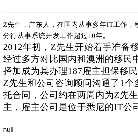
Z
先生，广东人，在国内从事多年IT工作，
分行从事系统开发工作超过10年。
2012
年初，
Z
先生开始着手准备
经过多方对比国内和澳洲的移民
择加成为其办理
187
雇主担保移民
Z
先生和公司咨询顾问沟通了
1
个
托合同，公司约在两周内为
Z
先
主，雇主公司是位于悉尼的
IT
公
null