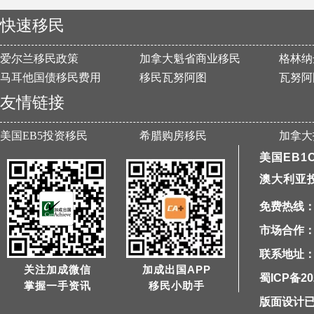
快速移民
爱尔兰移民政策
加拿大魁省商业移民
格林纳
马耳他国债移民费用
移民瓦努阿图
瓦努阿
友情链接
美国EB5投资移民
希腊购房移民
加拿大
美国EB1
澳大利亚
免费热线：40
市场合作：1
联系地址：
关注加成微信
加成出国APP
蜀ICP备20
掌握一手资讯
移民小助手
版面设计