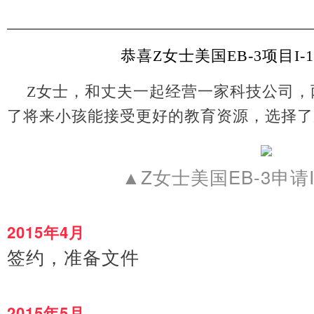
恭喜
Z
女士美国
EB-3
项目
I-
Z
女士，和丈夫一起经营一家科技公司，
了将来小孩能接受更好的教育资源，选择了
Z
EB-3
▲
女士美国
申请
2015
4
年
月
签约，准备文件
2015
5
年
月