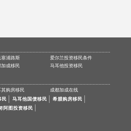
P女士加拿大魁省移民申请获批
恭喜F先生获得186永居签证
恭喜H女士成功买房移民希腊！
恭喜M先生美国EB-5申请顺利通过I526！
成功案例—欧洲移民黑马塞浦路斯
民塞浦路斯
爱尔兰投资移民条件
祝贺L女士186雇主担保签证（PR）顺利获批
都加成移民
马耳他投资移民
热烈恭喜R先生马耳他国债移民成功获批
祝贺W先生和Z先生面试成功
Z先生美国EB-5的I-526申请通过！
耳其购房移民
成都加成在线
Y女士圣基茨护照成功获批！
移民
马耳他国债移民
希腊购房移民
努阿图投资移民
移民塞浦路斯！一步到位快速拿欧盟护照
热烈祝贺M先生457签证获批
恭喜Z先生成功获批188C签证