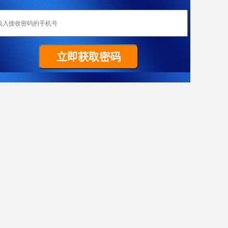
恭喜成都加成移民重庆客户W女士全家喜获匈牙利yj居留卡！
Z先生非常顺利拿到马耳他原则性批复函
祝贺G女士186雇主担保签证（PR）顺利获批
置业移民塞浦路斯，当“地主”拿dj欧盟身份
热烈恭喜L女士澳洲186雇主担保技术移民项目获批
恭喜成都加成客户J先生获得葡萄牙黄金居留卡！
恭喜F先生获得187签证
恭喜成都加成出国四川客户Y女士美国EB-3项目I-140申请获批！
J先生终于成功获批188C 签证，实现了移民澳洲的愿望。
X女士爱尔兰成功案例
恭喜Y先生获澳大利亚移民局批准188A免面试
恭喜Y先生188A办理成功！
恭喜L先生获得马耳他原则性批复函
希腊移民案例-一家3代获欧盟+申根国绿卡