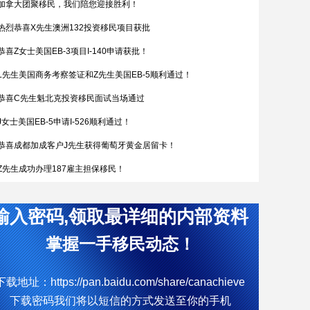
加拿大团聚移民，我们陪您迎接胜利！
热烈恭喜X先生澳洲132投资移民项目获批
恭喜Z女士美国EB-3项目I-140申请获批！
L先生美国商务考察签证和Z先生美国EB-5顺利通过！
恭喜C先生魁北克投资移民面试当场通过
J女士美国EB-5申请I-526顺利通过！
恭喜成都加成客户J先生获得葡萄牙黄金居留卡！
Z先生成功办理187雇主担保移民！
恭喜W女士全家喜获匈牙利yj居留卡！
输入密码,领取最详细的内部资料
简直开挂了，希腊成功案例！
热烈恭喜Q女士通过葡萄牙购房移民拿到葡萄牙黄金居留卡
掌握一手移民动态！
D女士塞浦路斯获批
下载地址：https://pan.baidu.com/share/canachieve
W先生终于成功获批188C 签证，实现了移民澳洲的愿望。
下载密码我们将以短信的方式发送至你的手机