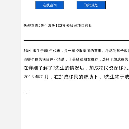
在线咨询
预约规划
热烈恭喜J先生澳洲132投资移民项目获批
J
先生出生于60 年代末，是一家控股集团的董事。考虑到孩子
请哪个移民项目并不清楚，于是经过朋友推荐，选择了加成移民
在详细了解了
J
先生的情况后，加成移民资深移民
2013
年
7
月，在加成移民的帮助下，
J
先生终于
null